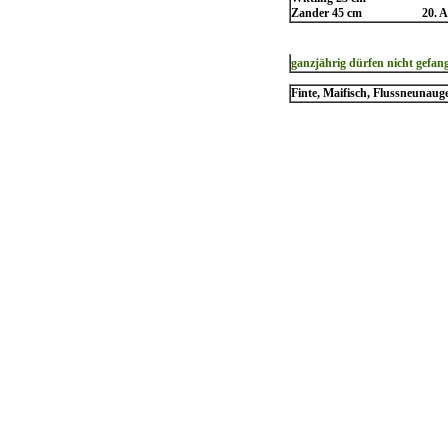
Zander 45 cm 20. April
ganzjährig dürfen nicht gefan
Finte, Maifisch, Flussneunaug