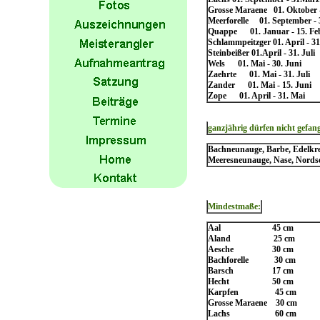
Grosse Maraene 01. Oktober 
Meerforelle 01. September - 
Quappe 01. Januar - 15. Fe
Schlammpeitzger 01. April - 31
Steinbeißer 01.April - 31. Juli
Wels 01. Mai - 30. Juni
Zaehrte 01. Mai - 31. Juli
Zander 01. Mai - 15. Juni
Zope 01. April - 31. Mai
ganzjährig dürfen nicht gefan
Bachneunauge, Barbe, Edelkreb
Meeresneunauge, Nase, Nordsee
Mindestmaße:
Aal 45 cm
Aland 25 cm
Aesche 30 cm
Bachforelle 30 cm
Barsch 17 cm
Hecht 50 cm
Karpfen 45 cm
Grosse Maraene 30 cm
Lachs 60 cm