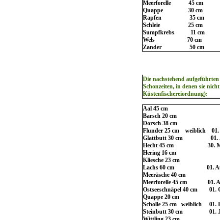
Meerforelle 45 cm
Quappe 30 cm
Rapfen 35 cm
Schleie 25 cm
Sumpfkrebs 11 cm
Wels 70 cm
Zander 50 cm
Die nachstehend aufgeführten
Schonzeiten, in denen sie nich
Küstenfischereiordnung):
Aal 45 cm
Barsch 20 cm
Dorsch 38 cm
Flunder 25 cm weiblich 01. F
Glattbutt 30 cm 01. Juni
Hecht 45 cm 30. März 
Hering 16 cm
Kliesche 23 cm
Lachs 60 cm 01. August
Meeräsche 40 cm
Meerforelle 45 cm 01. Aug
Ostseeschnäpel 40 cm 01. O
Quappe 20 cm
Scholle 25 cm weiblich 01. Fe
Steinbutt 30 cm 01. Juni
Wittling 23 cm