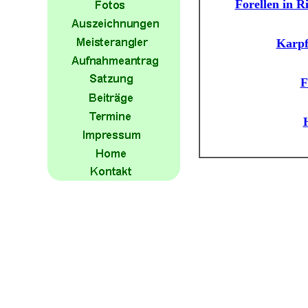
Forellen in R
Karpf
F